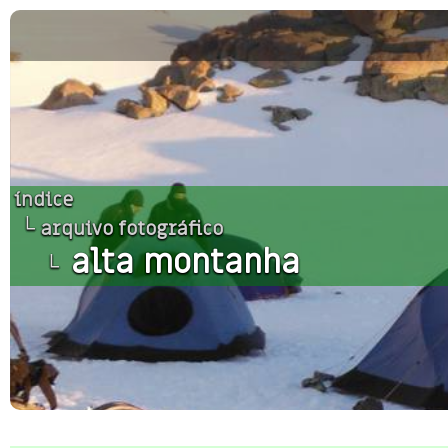
índice
└
arquivo fotográfico
alta montanha
└