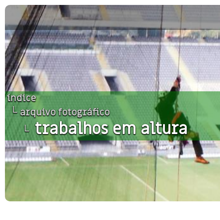
índice
└
arquivo fotográfico
trabalhos em altura
└