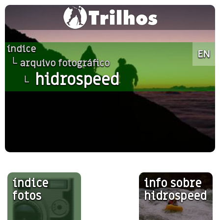
índice
EN
└
arquivo fotográfico
hidrospeed
└
índice
info sobre
fotos
hidrospeed