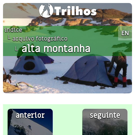
índice
EN
└
arquivo fotográfico
alta montanha
└
anterior
seguinte