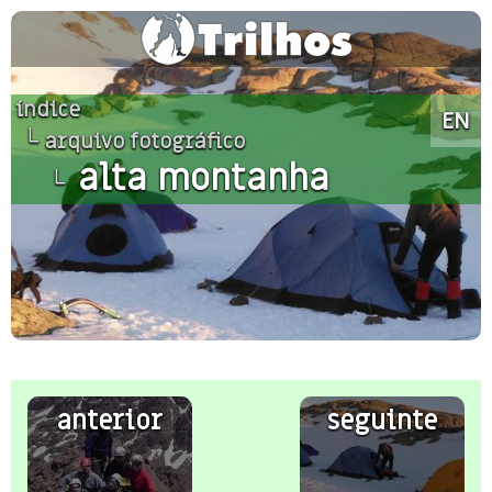
índice
EN
└
arquivo fotográfico
alta montanha
└
anterior
seguinte