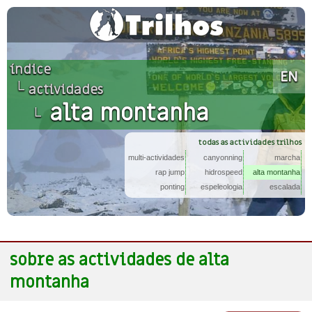
Descobrir novos horizontes
índice
EN
└
actividades
alta montanha
└
todas as actividades trilhos
multi-actividades
canyonning
marcha
rap jump
hidrospeed
alta montanha
ponting
espeleologia
escalada
sobre as actividades de alta
montanha