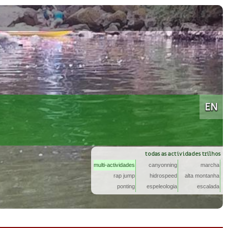
Um dia diferente para todos
EN
todas as actividades trilhos
multi-actividades
canyonning
marcha
rap jump
hidrospeed
alta montanha
ponting
espeleologia
escalada