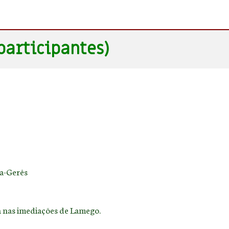
participantes)
da-Gerês
sa nas imediações de Lamego.