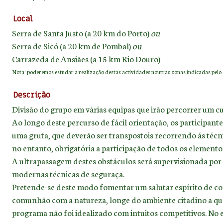
Local
Serra de Santa Justo (a 20 km do Porto)
ou
Serra de Sicó (a 20 km de Pombal)
ou
Carrazeda de Ansiães (a 15 km Rio Douro)
Nota: poderemos estudar a realização destas actividades noutras zonas indicadas pelo 
Descrição
Divisão do grupo em várias equipas que irão percorrer um 
Ao longo deste percurso de fácil orientação, os participa
uma gruta, que deverão ser transpostois recorrendo ás técni
no entanto, obrigatória a participação de todos os elemento
A ultrapassagem destes obstáculos será supervisionada por 
modernas técnicas de seguraça.
Pretende-se deste modo fomentar um salutar espírito de con
comunhão com a natureza, longe do ambiente citadino a que
programa não foi idealizado com intuitos competitivos. N