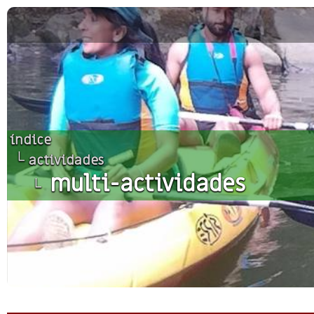
índice
└
actividades
multi-actividades
└