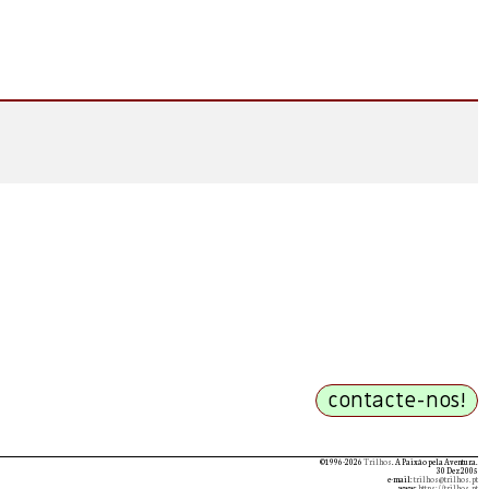
©1996-2026
Trilhos
. A Paixão pela Aventura.
30 Dez 2005
e-mail:
trilhos@trilhos.pt
www:
https://trilhos.pt