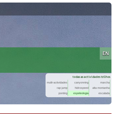
Na descoberta de novos mundos.
EN
todas as actividades trilhos
multi-actividades
canyonning
marcha
rap jump
hidrospeed
alta montanha
ponting
espeleologia
escalada