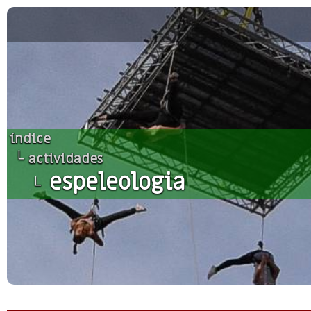
índice
└
actividades
espeleologia
└